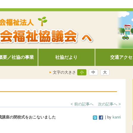
概要／社協の事業
社協だより
交通アクセ
文字の大きさ
小
中
大
< 前の記事へ
次の記事へ >
成講座の閉校式をおこないました
| by
kanri