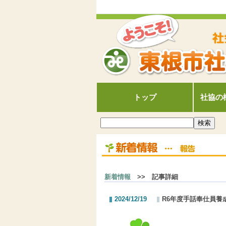
トップ
社協の
新着情報
>> 記事詳細
2024/12/19
R6年度手話奉仕員養