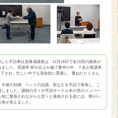
講した手話奉仕員養成講座は、12月16日で全21回の講座が
ました。受講率 80％以上が修了要件の中、７名が受講率
全員が修了され、忙しい中でも意欲的に受講し、重ねたたくさん
、今後の目標、ペットの話題、歌などを手話で発表し、こ
露しました。講師の方々や手話サークル木の芽のメンバー
を前に緊張されながらも堂々と発表される姿には、障がい
未来が見えました。