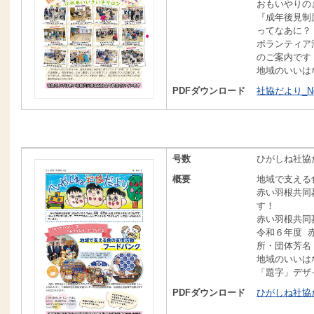
おもいやりの
『成年後見制
ってなあに？
ボランティア
のご案内です
地域のいいは
PDFダウンロード
社協だより_No1
号数
ひがしね社協だ
概要
地域で支える
赤い羽根共同
す！
赤い羽根共同
令和６年度 
所・団体芳名
地域のいいは
「題字」デザ
PDFダウンロード
ひがしね社協だよ