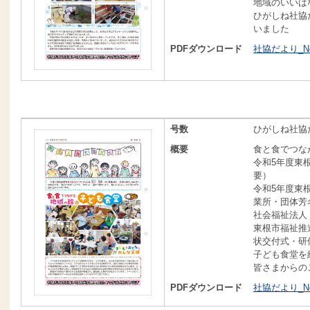
地域のいいは
ひがしね社協
いました
PDFダウンロード
社協だより_No1
号数
ひがしね社協だ
概要
食と食でつな
令和5年度東
要）
令和5年度東
業所・団体芳
社会福祉法人
東根市福祉推
状交付式・研
子ども食堂を
皆さまからの
PDFダウンロード
社協だより_No1