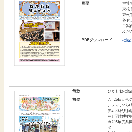
概要
福祉
東根
東根
各セ
ご案
ふだ
PDFダウンロード
社協だ
号数
ひがしね社協だ
概要
7月25日か
ンティアバス
赤い羽根共同
赤い羽根共同
令和5年度共
名