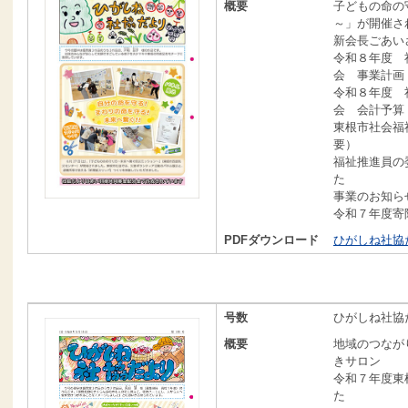
概要
子どもの命の
～」が開催さ
新会長ごあい
令和８年度 
会 事業計画
令和８年度 
会 会計予算
東根市社会福
要）
福祉推進員の
た
事業のお知ら
令和７年度寄
PDFダウンロード
ひがしね社協だよ
号数
ひがしね社協だ
概要
地域のつなが
きサロン
令和７年度東
た