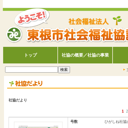
トップ
社協の概要／社協の事業
社協だより
1
2
号数
ひがしね社協だ