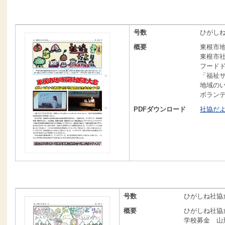
号数
ひがしね
概要
東根市
東根市
フード
「福祉
地域の
ボラン
PDFダウンロード
社協だより
号数
ひがしね社協だ
概要
ひがしね社協
学校募金 山