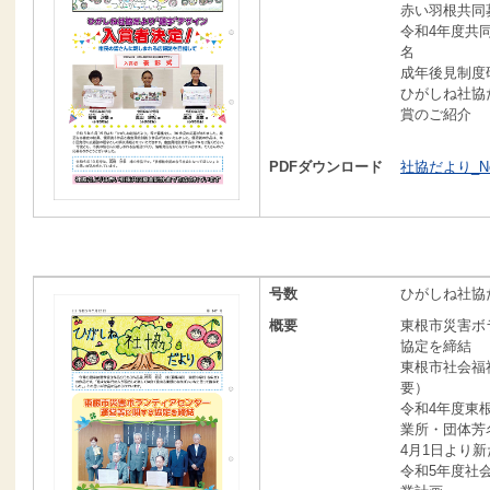
赤い羽根共同
令和4年度共
名
成年後見制度
ひがしね社協
賞のご紹介
PDFダウンロード
社協だより_No1
号数
ひがしね社協だ
概要
東根市災害ボ
協定を締結
東根市社会福
要）
令和4年度東
業所・団体芳
4月1日より
令和5年度社