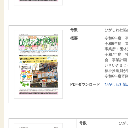
号数
ひがしね社協だ
概要
令和6年度 
令和6年度 
事業所・団体
令和7年度 
会 事業計画
いきいきまじ
福祉推進員が
令和6年度寄
PDFダウンロード
ひがしね社協だよ
号数
ひが