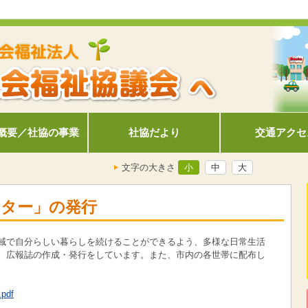
概要／社協の事業
社協だより
交通アクセ
文字の大きさ
小
中
大
レター」の発行
域で自分らしい暮らしを続けることができるよう、多様な日常生活
、広報誌の作成・発行をしています。また、市内の各世帯に配布し
df