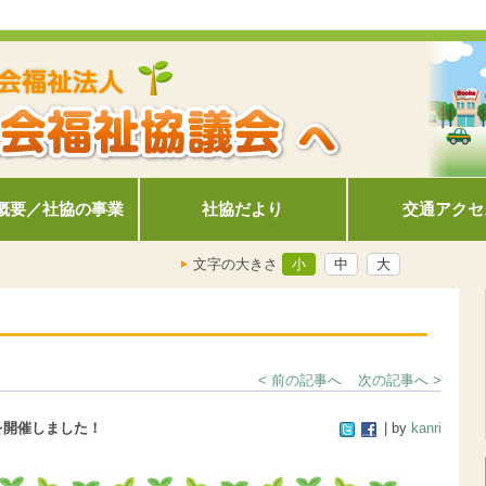
概要／社協の事業
社協だより
交通アクセ
文字の大きさ
小
中
大
< 前の記事へ
次の記事へ >
を開催しました！
| by
kanri