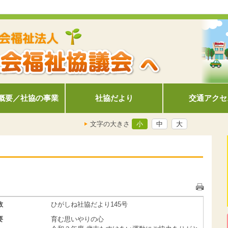
概要／社協の事業
社協だより
交通アクセ
文字の大きさ
小
中
大
数
ひがしね社協だより145号
要
育む思いやりの心