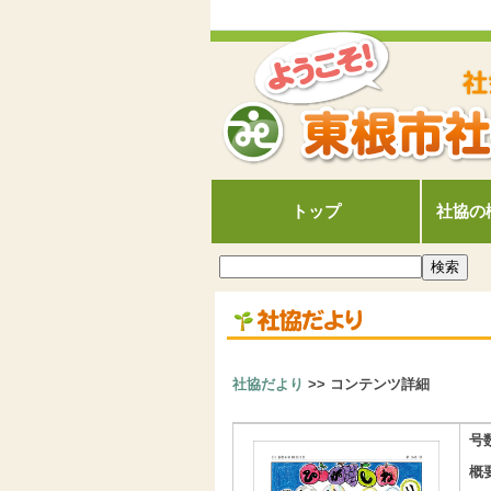
トップ
社協の
社協だより
>> コンテンツ詳細
号
概