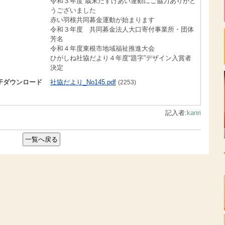
令和３年度 歳末たすけあい運動にご協力ありがと
うございました
赤い羽根共同募金運動が始まります
令和３年度 共同募金法人大口寄付事業所・団体
芳名
令和４年度東根市地域福祉推進大会
ひがしね社協だより４年度“題字”デザイン入賞者
決定
DFダウンロード
社協だより_No145.pdf
(2253)
記入者:
kanri