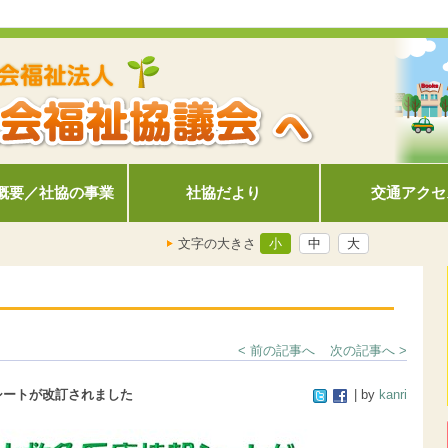
概要／社協の事業
社協だより
交通アクセ
文字の大きさ
小
中
大
< 前の記事へ
次の記事へ >
シートが改訂されました
| by
kanri