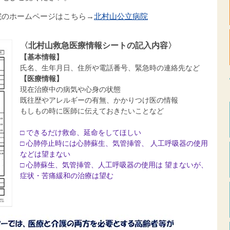
院のホームページはこちら→
北村山公立病院
〈北村山救急医療情報シートの記入内容〉
【基本情報】
氏名、生年月日、住所や電話番号、緊急時の連絡先など
【医療情報】
現在治療中の病気や心身の状態
既往歴やアレルギーの有無、かかりつけ医の情報
もしもの時に医師に伝えておきたいことなど
□ できるだけ救命、延命をしてほしい
□ 心肺停止時には心肺蘇生、気管挿管、 人工呼吸器の使用
などは望まない
□ 心肺蘇生、気管挿管、人工呼吸器の使用は 望まないが、
症状・苦痛緩和の治療は望む