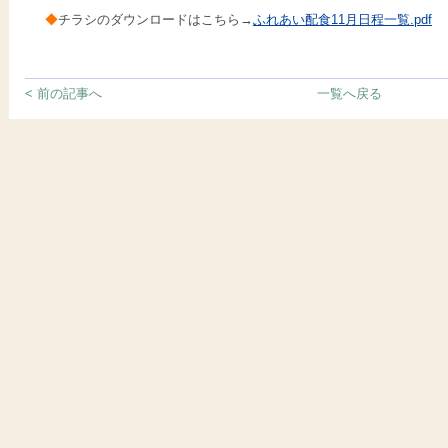
◆
チラシのダウンロードはこちら→
ふれあい配食11月日程一覧.pdf
< 前の記事へ
一覧へ戻る